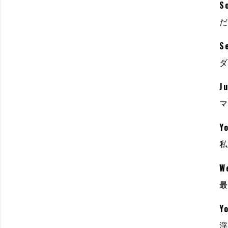
So
S
J
Yo
We
Yo