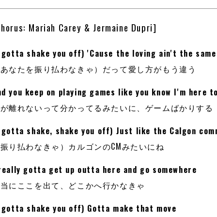
Chorus: Mariah Carey & Jermaine Dupri]
 gotta shake you off) 'Cause the loving ain't the same
（あなたを振り払わなきゃ）だって愛し方がもう違う
d you keep on playing games like you know I'm here t
私が離れないって分かってるみたいに、ゲームばかりする
 gotta shake, shake you off) Just like the Calgon com
振り払わなきゃ）カルゴンのCMみたいにね
 really gotta get up outta here and go somewhere
本当にここを出て、どこかへ行かなきゃ
I gotta shake you off) Gotta make that move