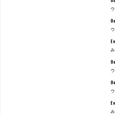
Oo
Oo
Ev
Oo
Oo
E