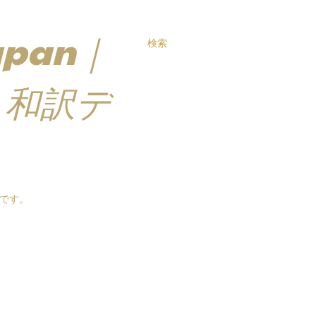
Japan｜
検索
・和訳デ
トです。