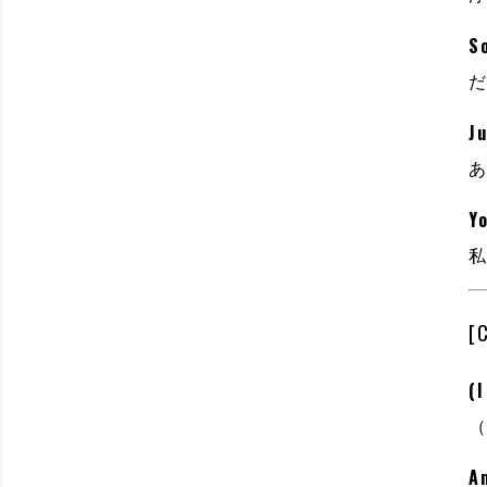
S
Ju
Yo
[
(I
An