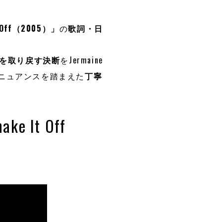
t Off（2005）」
の
歌詞・日
を取り戻す決断
をJermaine
のニュアンスを踏まえた
丁寧
ake It Off