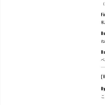
Fi
Bo
B
[
By