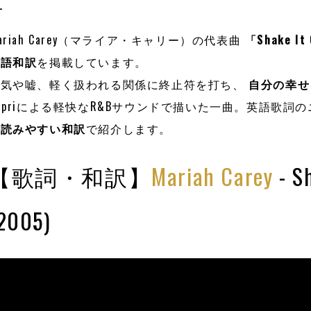
ariah Carey（マライア・キャリー）の代表曲
「Shake I
本語和訳
を掲載しています。
浮気や嘘、軽く扱われる関係に終止符を打ち、
自分の幸せ
upriによる軽快なR&Bサウンドで描いた一曲。英語歌詞
で読みやすい和訳
で紹介します。
【歌詞・和訳】
Mariah Carey
- Sh
2005)