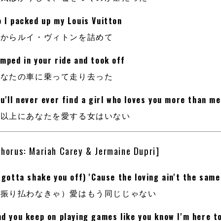
o I packed up my Louis Vuitton
だからルイ・ヴィトンを詰めて
mped in your ride and took off
あなたの車に乗って走り去った
u'll never ever find a girl who loves you more than me
私以上にあなたを愛する女はいない
Chorus: Mariah Carey & Jermaine Dupri]
 gotta shake you off) 'Cause the loving ain't the same
（振り払わなきゃ）愛はもう同じじゃない
d you keep on playing games like you know I'm here t