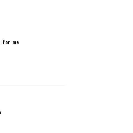
t for me
e