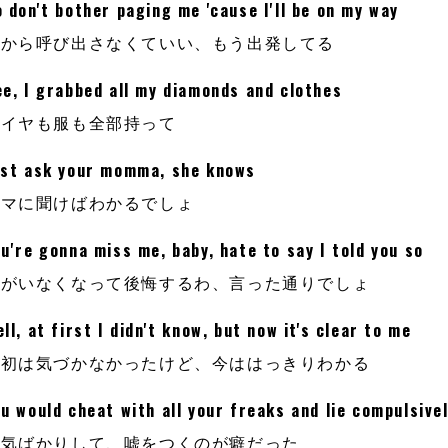
 don't bother paging me 'cause I'll be on my way
だから呼び出さなくていい、もう出発してる
ee, I grabbed all my diamonds and clothes
ダイヤも服も全部持って
ust ask your momma, she knows
ママに聞けばわかるでしょ
u're gonna miss me, baby, hate to say I told you so
私がいなくなって後悔するわ、言った通りでしょ
ll, at first I didn't know, but now it's clear to me
最初は気づかなかったけど、今ははっきりわかる
u would cheat with all your freaks and lie compulsive
浮気ばかりして、嘘をつくのが癖だった