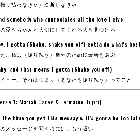
（振り払わなきゃ）決断しなきゃ
nd somebody who appreciates all the love I give
私の愛をちゃんと大切にしてくれる人を見つける
y, I gotta (Shake, shake you off) gotta do what's bes
ねえ、私は（振り払う）自分のために最善を選ぶ
aby, and that means I gotta (Shake you off)
ベイビー、それはつまり（あなたを振り払う）ってこと
Verse 1: Mariah Carey & Jermaine Dupri]
 the time you get this message, it's gonna be too lat
このメッセージを聞く頃には、もう遅い