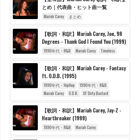
とめ｜代表曲・ヒット曲一覧
Mariah Carey
まとめ
【歌詞・和訳】Mariah Carey, Joe, 98
Degrees - Thank God I Found You (1999)
1990年代・R&B
Mariah Carey
Timeless
【歌詞・和訳】Mariah Carey - Fantasy
ft. O.D.B. (1995)
1990年代・HipHop
1990年代・R&B
Mariah Carey
O.D.B.
Ol' Dirty Bastard
【歌詞・和訳】Mariah Carey, Jay-Z -
Heartbreaker (1999)
1990年代・R&B
Mariah Carey