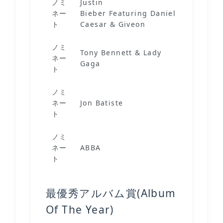
ノミ
Justin
ネー
Bieber Featuring Daniel
Peache
ト
Caesar & Giveon
ノミ
Tony Bennett & Lady
I Get A
ネー
Gaga
Of You
ト
ノミ
ネー
Jon Batiste
Freed
ト
ノミ
I Still
ネー
ABBA
In You
ト
最優秀アルバム賞(Album
Of The Year)