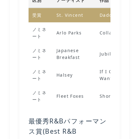
区別
アーティスト
作品
受賞
St. Vincent
Daddy's Home
ノミネ
Arlo Parks
Collapsed In S
ート
ノミネ
Japanese
Jubilee
ート
Breakfast
ノミネ
If I Can't Have 
Halsey
ート
Want Power
ノミネ
Fleet Foxes
Shore
ート
最優秀R&Bパフォーマン
ス賞(Best R&B