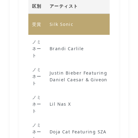
区別
アーティスト
作品
Leave 
受賞
Silk Sonic
Open
ノミ
ネー
Brandi Carlile
Right 
ト
ノミ
Justin Bieber Featuring
ネー
Peache
Daniel Caesar & Giveon
ト
ノミ
Monter
ネー
Lil Nas X
By You
ト
ノミ
ネー
Doja Cat Featuring SZA
Kiss M