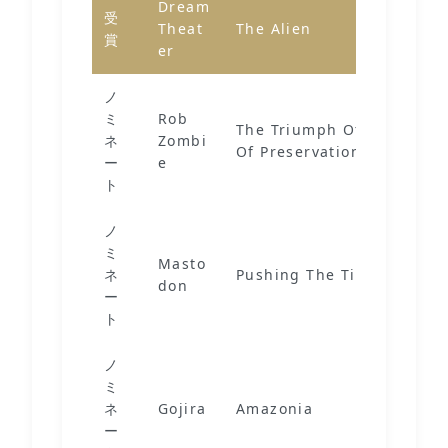
Dream
受
Theat
The Alien
賞
er
ノ
ミ
Rob
The Triumph Of King Freak
ネ
Zombi
Of Preservation And Super
ー
e
ト
ノ
ミ
Masto
ネ
Pushing The Tides
don
ー
ト
ノ
ミ
ネ
Gojira
Amazonia
ー