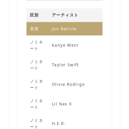
区別
アーティスト
作品
受賞
Jon Batiste
We Are
ノミネ
Kanye West
Donda
ート
ノミネ
Taylor Swift
Evermore
ート
ノミネ
Olivia Rodrigo
Sour
ート
ノミネ
Lil Nas X
Montero
ート
ノミネ
H.E.R.
Back Of My
ート