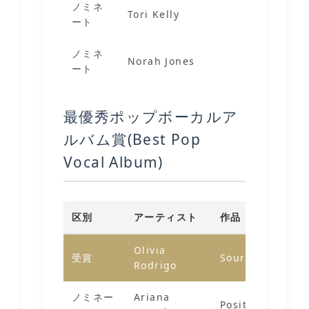
ノミネ
A Tori Ke
Tori Kelly
ート
Christma
ノミネ
‘Til We 
Norah Jones
ート
(Live)
最優秀ポップボーカルア
ルバム賞(Best Pop
Vocal Album)
区別
アーティスト
作品
Olivia
受賞
Sour
Rodrigo
ノミネー
Ariana
Positions