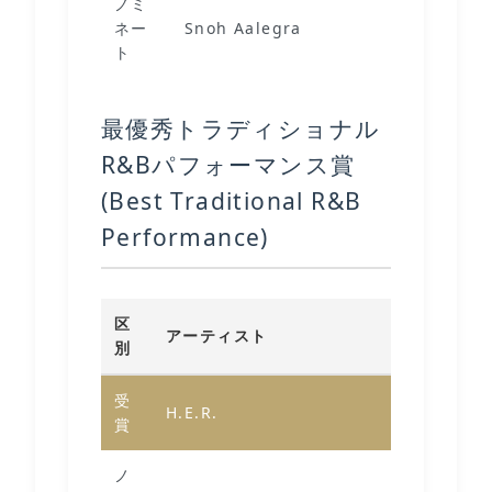
ノミ
ネー
Snoh Aalegra
Lo
ト
最優秀トラディショナル
R&Bパフォーマンス賞
(Best Traditional R&B
Performance)
区
アーティスト
別
受
F
H.E.R.
賞
Y
ノ