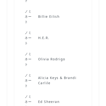
ト
ノミ
Happie
ネー
Billie Eilish
Ever
ト
ノミ
ネー
H.E.R.
Fight 
ト
ノミ
ネー
Olivia Rodrigo
drivers
ト
ノミ
Alicia Keys & Brandi
A Beau
ネー
Carlile
Noise
ト
ノミ
ネー
Ed Sheeran
Bad Ha