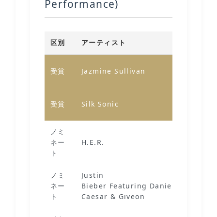
Performance)
区別
アーティスト
作
Pi
受賞
Jazmine Sullivan
Fe
Le
受賞
Silk Sonic
Do
ノミ
ネー
H.E.R.
D
ト
ノミ
Justin
ネー
Bieber Featuring Daniel
Pe
ト
Caesar & Giveon