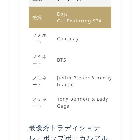
Doja
受賞
Kiss M
Cat Featuring SZA
ノミネ
Coldplay
Higher
ート
ノミネ
BTS
Butter
ート
ノミネ
Justin Bieber & benny
Lonely
ート
blanco
ノミネ
Tony Bennett & Lady
I Get A
ート
Gaga
Of You
最優秀トラディショナ
ル・ポップボーカルアル