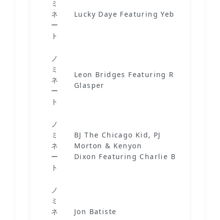
ミ
H
ネ
Lucky Daye Featuring Yebba
C
ー
H
ト
ノ
ミ
Leon Bridges Featuring Robert
ネ
B
Glasper
ー
ト
ノ
ミ
BJ The Chicago Kid, PJ
B
ネ
Morton & Kenyon
H
ー
Dixon Featuring Charlie Bereal
M
ト
ノ
ミ
ネ
Jon Batiste
I