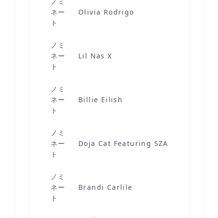
ノミ
ネー
Olivia Rodrigo
drivers
ト
ノミ
Monter
ネー
Lil Nas X
By You
ト
ノミ
Happie
ネー
Billie Eilish
Ever
ト
ノミ
ネー
Doja Cat Featuring SZA
Kiss M
ト
ノミ
ネー
Brandi Carlile
Right 
ト