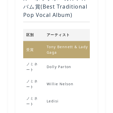
バム賞(Best Traditional
Pop Vocal Album)
区別
アーティスト
作品
Tony Bennett & Lady
受賞
Love For 
Gaga
ノミネ
A Holly D
Dolly Parton
ート
Christma
ノミネ
Willie Nelson
That's Li
ート
ノミネ
Ledisi
Ledisi S
ート