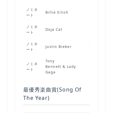
ノミネ
Billie Eilish
Happier Th
ート
ノミネ
Doja Cat
Planet Her 
ート
ノミネ
Justice (Tr
Justin Bieber
ート
Deluxe)
Tony
ノミネ
Bennett & Lady
Love For Sa
ート
Gaga
最優秀楽曲賞(Song Of
The Year)